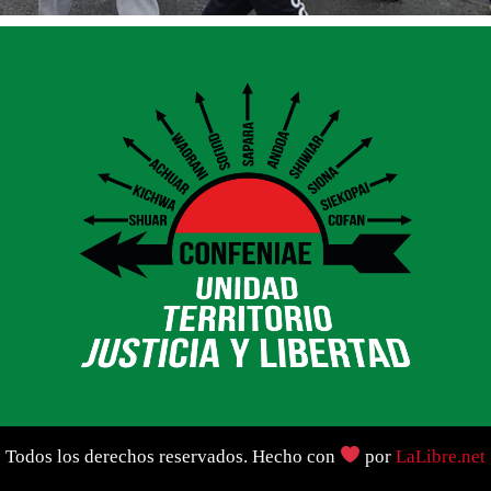
Todos los derechos reservados. Hecho con
por
LaLibre.net