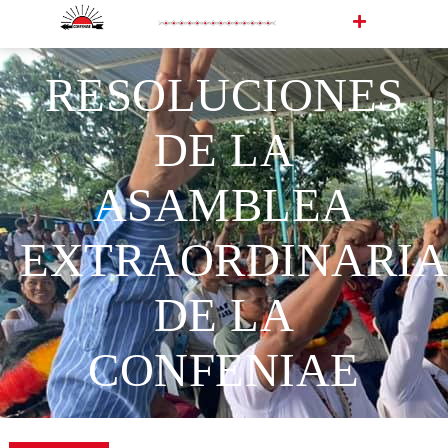
RESOLUCIONES
DE LA
ASAMBLEA
EXTRAORDINARIA
DE LA
CONFENIAE