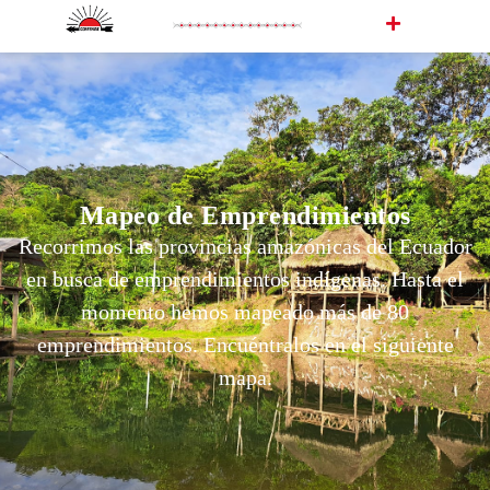
Mapeo de Emprendimientos
Recorrimos las provincias amazónicas del Ecuador
en busca de emprendimientos indígenas. Hasta el
momento hemos mapeado más de 80
emprendimientos. Encuéntralos en el siguiente
mapa.