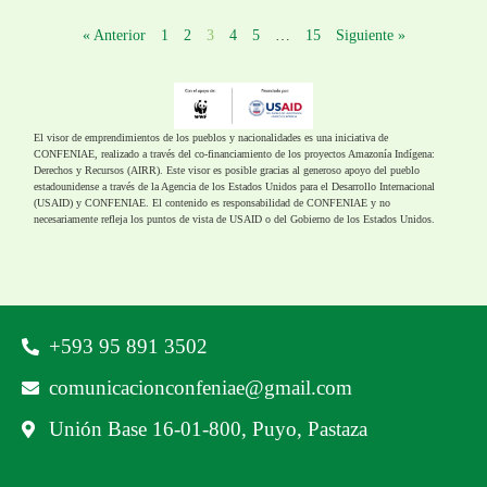
« Anterior
1
2
3
4
5
…
15
Siguiente »
El visor de emprendimientos de los pueblos y nacionalidades es una iniciativa de
CONFENIAE, realizado a través del co-financiamiento de los proyectos Amazonía Indígena:
Derechos y Recursos (AIRR). Este visor es posible gracias al generoso apoyo del pueblo
estadounidense a través de la Agencia de los Estados Unidos para el Desarrollo Internacional
(USAID) y CONFENIAE. El contenido es responsabilidad de CONFENIAE y no
necesariamente refleja los puntos de vista de USAID o del Gobierno de los Estados Unidos.
‪+593 95 891 3502‬
comunicacionconfeniae@gmail.com
Unión Base 16-01-800, Puyo, Pastaza