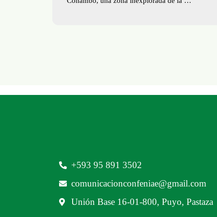
Conambo, una zona inexplorada de la …
‪+593 95 891 3502‬
comunicacionconfeniae@gmail.com
Unión Base 16-01-800, Puyo, Pastaza