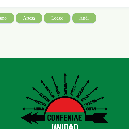
ismo
Artesa
Lodge
Andi