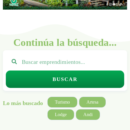
Continúa la búsqueda...
BUSCAR
Turismo
Artesa
Lo más buscado
Lodge
Andi