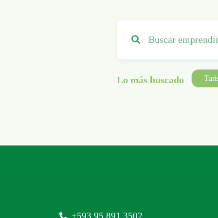
Tur
Lo más buscado
‪+593 95 891 3502‬