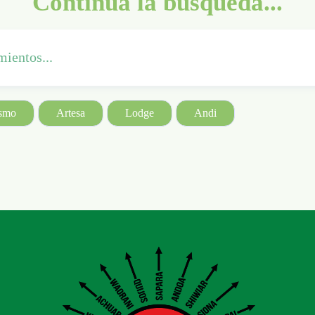
Continúa la búsqueda...
ismo
Artesa
Lodge
Andi