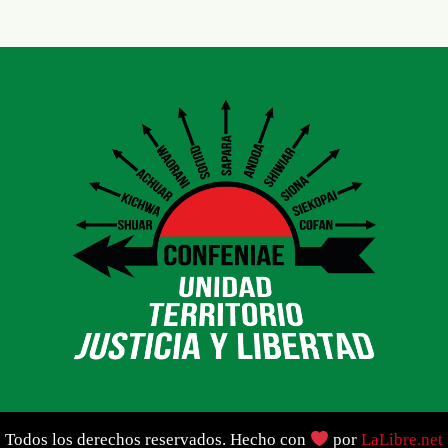
Todos los derechos reservados. Hecho con
por
LaLibre.net