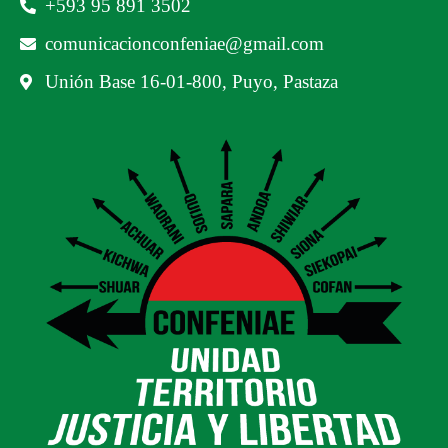
‪+593 95 891 3502‬
comunicacionconfeniae@gmail.com
Unión Base 16-01-800, Puyo, Pastaza